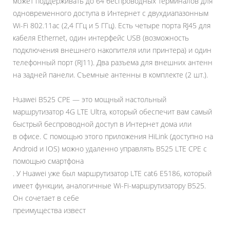
может поддерживать до 64 беспроводных терминалов для
одновременного доступа в Интернет с двухдиапазонным
Wi-Fi 802.11ac (2,4 ГГц и 5 ГГц). Есть четыре порта RJ45 для
кабеля Ethernet, один интерфейс USB (возможность
подключения внешнего накопителя или принтера) и один
телефонный порт (RJ11). Два разъема для внешних антенн
на задней панели. Съемные антенны в комплекте (2 шт.).
Huawei B525 CPE — это мощный настольный
маршрутизатор 4G LTE Ultra, который обеспечит вам самый
быстрый беспроводной доступ в Интернет дома или
в офисе. С помощью этого приложения HiLink (доступно на
Android и IOS) можно удаленно управлять B525 LTE CPE с
помощью смартфона
. У Huawei уже был маршрутизатор LTE cat6 E5186, который
имеет функции, аналогичные Wi-Fi-маршрутизатору B525.
Он сочетает в себе
преимущества извест