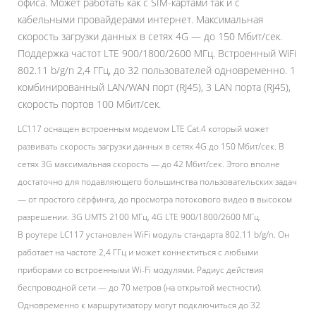
офиса. Может работать как с SIM-картами так и с
кабельными провайдерами интернет. Максимальная
скорость загрузки данных в сетях 4G — до 150 Мбит/сек.
Поддержка частот LTE 900/1800/2600 МГц. Встроенный WiFi
802.11 b/g/n 2,4 ГГц, до 32 пользователей одновременно. 1
комбинированный LAN/WAN порт (RJ45), 3 LAN порта (RJ45),
скорость портов 100 Мбит/сек.
LC117 оснащен встроенным модемом LTE Cat.4 который может
развивать скорость загрузки данных в сетях 4G до 150 Мбит/сек. В
сетях 3G максимальная скорость — до 42 Мбит/сек. Этого вполне
достаточно для подавляющего большинства пользовательских задач
— от простого сёрфинга, до просмотра потокового видео в высоком
разрешении. 3G UMTS 2100 МГц, 4G LTE 900/1800/2600 МГц.
В роутере LC117 установлен WiFi модуль стандарта 802.11 b/g/n. Он
работает на частоте 2,4 ГГц и может коннектиться с любыми
приборами со встроенными Wi-Fi модулями. Радиус действия
беспроводной сети — до 70 метров (на открытой местности).
Одновременно к маршрутизатору могут подключиться до 32