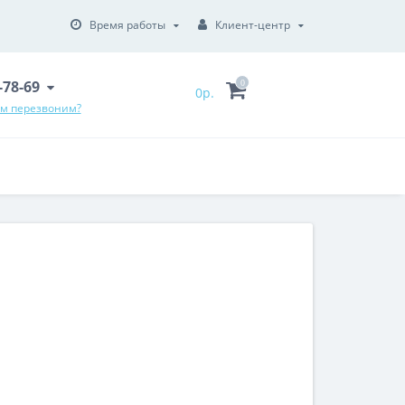
Время работы
Клиент-центр
6-78-69
0
0р.
ам перезвоним?