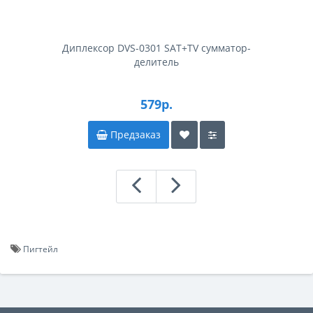
Диплексор DVS-0301 SAT+TV сумматор-
делитель
579р.
Предзаказ
Пигтейл