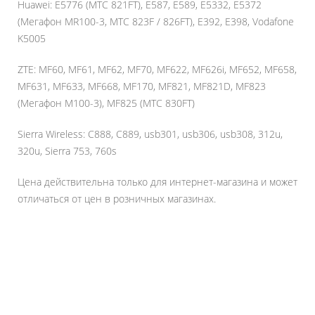
Huawei: E5776 (МТС 821FT), E587, E589, E5332, E5372
(Мегафон MR100-3, МТС 823F / 826FT), E392, E398, Vodafone
K5005
ZTE: MF60, MF61, MF62, MF70, MF622, MF626i, MF652, MF658,
MF631, MF633, MF668, MF170, MF821, MF821D, MF823
(Мегафон M100-3), MF825 (МТС 830FT)
Sierra Wireless: C888, C889, usb301, usb306, usb308, 312u,
320u, Sierra 753, 760s
Цена действительна только для интернет-магазина и может
отличаться от цен в розничных магазинах.