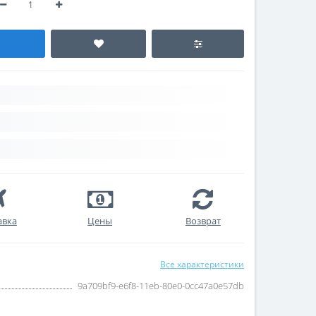
авка
Цены
Возврат
Все характеристики
9a709bf9-e6f8-11eb-80e0-0cc47a0e57db