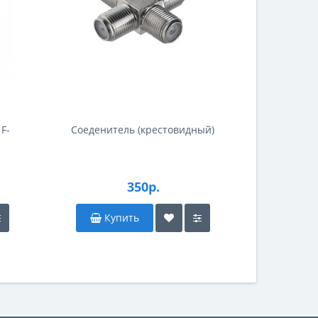
F-
Соеденитель (крестовидный)
350р.
Купить