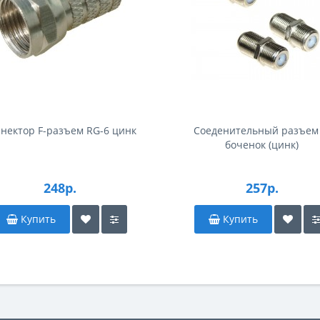
нектор F-разъем RG-6 цинк
Соеденительный разъем 
боченок (цинк)
248р.
257р.
Купить
Купить