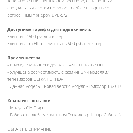
телевизоре или спутниковом ресивере, оснащенным
специальным слотом Common Interface Plus (CI+) со
встроенным тюнером DVB-S/2.
Доступные тарифы для подключения:
Единый - 1500 рублей в год
Единый Ultra HD стоимостью 2500 рублей в год.
Преимущества
:
- В модуле условного доступа CAM CI+ новое ПО.
- Улучшена совместимость с различными моделями
телевизоров ULTRA HD (HDR).
- Данная модель - новая версия модуля «Триколор ТВ» CI+
Комплект поставки
:
- Модуль CI+ Dragu
- Работает с любым спутником Триколор ( Центр, Сибирь )
ОБРАТИТЕ ВНИМАНИЕ!