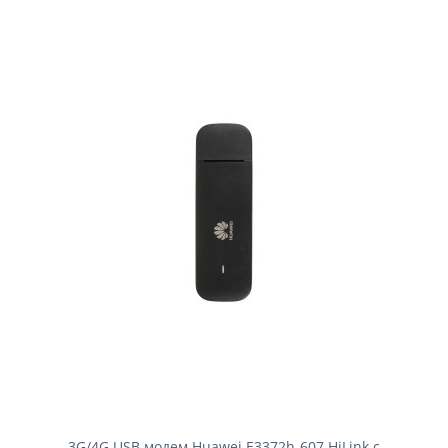
3G/4G USB модем Huawei E3372h-607 HiLink с