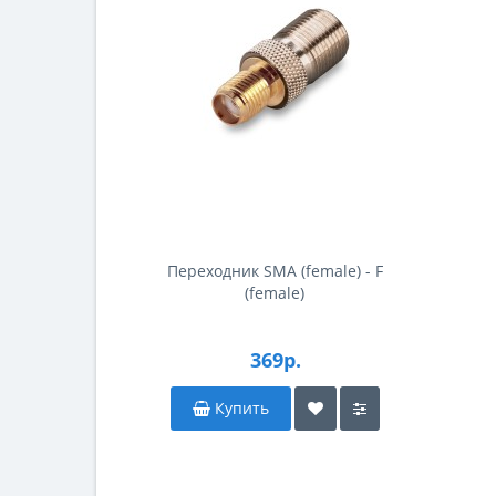
Переходник SMA (female) - F
(female)
369р.
Купить