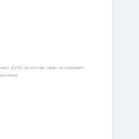
ема к 3G/4G антеннам, также их называют
разъёмы).