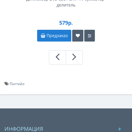
делитель
579р.
Предзаказ
Пигтейл
ИНФОРМАЦИЯ