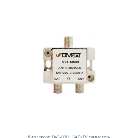
Диплексор DVS-0301 SAT+TV сумматор-