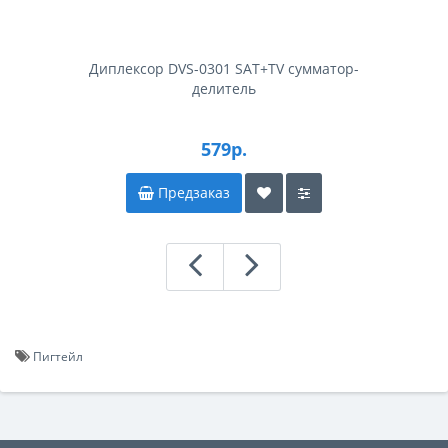
Диплексор DVS-0301 SAT+TV сумматор-
делитель
579р.
Предзаказ
Пигтейл