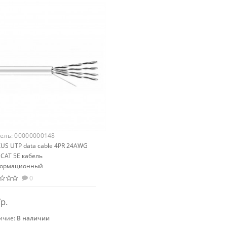
ель:
00000000148
US UTP data cable 4PR 24AWG
CAT 5E кабель
ормационный
0
р.
ичие:
В наличии
Закончился