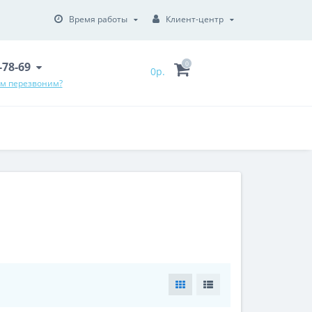
Время работы
Клиент-центр
6-78-69
0
0р.
ам перезвоним?