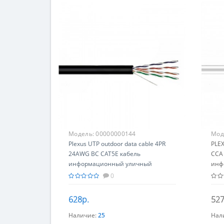
Модель:
00000000144
Мод
Plexus UTP outdoor data cable 4PR
PLEX
24AWG BC CAT5E кабель
CCA 
информационный уличный
инф
0
628р.
527
Наличие:
25
Нал
Купить