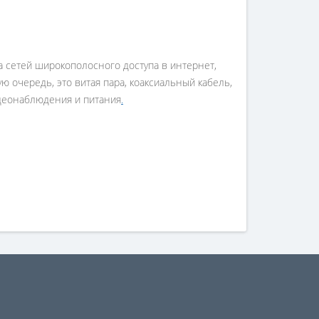
 сетей широкополосного доступа в интернет,
ю очередь, это витая пара, коаксиальный кабель,
идеонаблюдения и питания
.