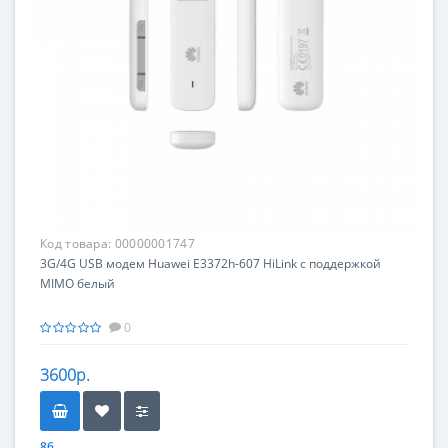
Код товара:
00000001747
3G/4G USB модем Huawei E3372h-607 HiLink с поддержкой
MIMO белый
0
3600р.
86