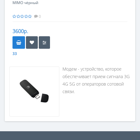
MIMO чёрный
0
3600р.
33
Модем - устройство, которое
обеспечивает прием сигнала 3G
4G 5G от операторов сотовой
связи.