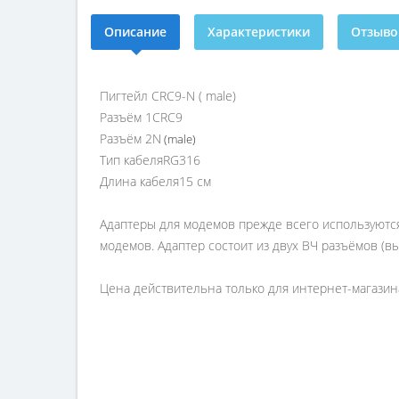
Описание
Характеристики
Отзывов
Пигтейл CRC9-N ( male)
Разъём 1
CRC9
Разъём 2
N
(male)
Тип кабеля
RG316
Длина кабеля
15 см
Адаптеры для модемов прежде всего используются
модемов. Адаптер состоит из двух ВЧ разъёмов (в
Цена действительна только для интернет-магазина