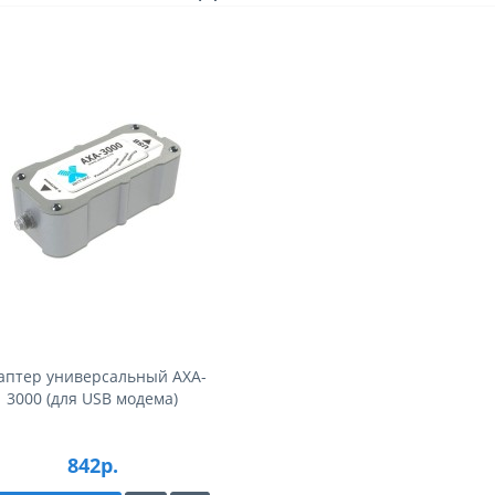
аптер универсальный AXA-
3000 (для USB модема)
842р.