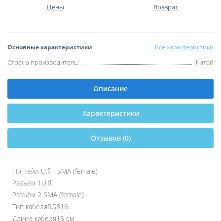
Цены
Возврат
Основные характеристики
Все характеристики
Страна производитель:
Китай
Описание
Характеристики
Отзывов (0)
Пигтейл U.fl - SMA (female)
Разъём 1
U.fl
Разъём 2
SMA (female)
Тип кабеля
RG316
Длина кабеля
15 см