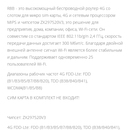
R8B - это высокомощный беспроводной роутер 4G со
слотом для микро sim-карты, 4G и сетевым процессором
MIPS и чипсетом ZX297520V3, это решение для
предприятия, дома, компании, офиса, Wi-Fi-сети. Он
совместим со стандартом IEEE 802.11b/g/n 2,4 ГГц, скорость
передачи данных достигает 300 Мбит/с. Благодаря двойной
внешней антенне сигнал Wi-Fi является более стабильным
и дальним. Поддерживает одновременно 25
пользователей Wi-Fi.
Диапазоны рабочих частот 4G FDD-Lte: FDD
(B1/B3/B5/B7/B8/B20), TDD (B38/B40/B41),
WCDMA(B1/B5/B8)
СИМ КАРТА В КОМПЛЕКТ НЕ ВХОДИТ!
Чипсет: ZX297520V3
4G FDD-Lte: FDD (B1/B3/B5/B7/B8/B20), TDD (B38/B40/B41),