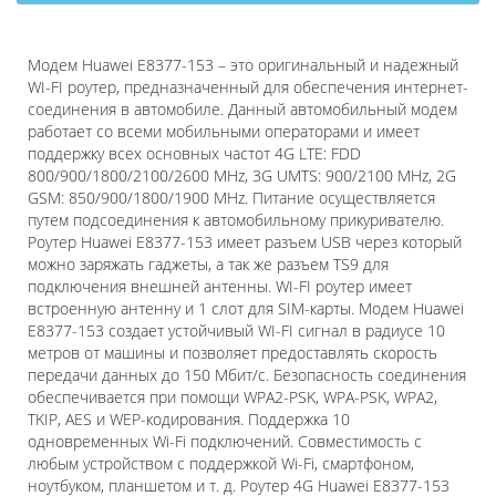
Модем Huawei E8377-153 – это оригинальный и надежный
WI-FI роутер, предназначенный для обеспечения интернет-
соединения в автомобиле. Данный автомобильный модем
работает со всеми мобильными операторами и имеет
поддержку всех основных частот 4G LTE: FDD
800/900/1800/2100/2600 MHz, 3G UMTS: 900/2100 MHz, 2G
GSM: 850/900/1800/1900 MHz. Питание осуществляется
путем подсоединения к автомобильному прикуривателю.
Роутер Huawei E8377-153 имеет разъем USB через который
можно заряжать гаджеты, а так же разъем TS9 для
подключения внешней антенны. WI-FI роутер имеет
встроенную антенну и 1 слот для SIM-карты. Модем Huawei
E8377-153 создает устойчивый WI-FI сигнал в радиусе 10
метров от машины и позволяет предоставлять скорость
передачи данных до 150 Мбит/с. Безопасность соединения
обеспечивается при помощи WPA2-PSK, WPA-PSK, WPA2,
TKIP, AES и WEP-кодирования. Поддержка 10
одновременных Wi-Fi подключений. Совместимость с
любым устройством с поддержкой Wi-Fi, смартфоном,
ноутбуком, планшетом и т. д. Роутер 4G Huawei E8377-153