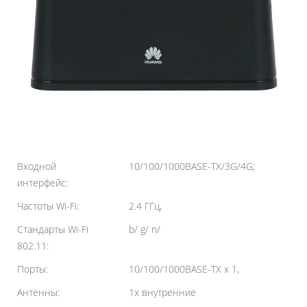
Входной
10/100/1000BASE-TX/3G/4G;
интерфейс:
Частоты Wi-Fi:
2.4 ГГц,
Стандарты Wi-Fi
b/ g/ n/
802.11:
Порты:
10/100/1000BASE-TX х 1,
Антенны:
1х внутренние