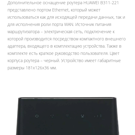
Дополнительное оснащение роутера HUAWEI B311-221
представлено портом Ethernet, который может
использоваться как для исходящей передачи данных, так и
для исполнения роли порта WAN. Источник питания
маршрутизатора – электрическая сеть, подключение к
которой производится посредством компактного внешнего
адаптера, входящего в комплектацию устройства. Также в
комплекте есть краткое руководство пользователя. Цвет
корпуса роутера – черный. Устройство имеет габаритные
размеры 181x126x36 мм.