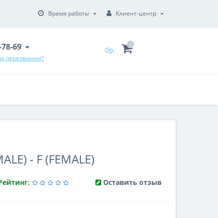
Время работы
Клиент-центр
6-78-69
0
0р.
ам перезвоним?
LE) - F (FEMALE)
Рейтинг:
Оставить отзыв