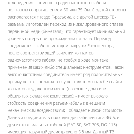
телевидения с помощью радиочастотного кабеля
волновым сопротивлением 50 или 75 Ом. С одной стороны
располагается гнездо F-разъема, а с другой штекер ТВ-
разъема. Изготовлен переход из никелированного сплава
первичной меди (биметалл), что гарантирует минимальный
уровень потерь при прохождении сигнала. Переход
соединяется с кабель методом накрутки F-коннектора,
после соответствующей зачистки контактов
радиочастотного кабеля, не требуя в ходе монтажа
применения каких-либо специальных инструментов. Такой
высокочастотный соединитель имеет ряд положительных
преимуществ: - возможно осуществлять монтаж без пайки
контактов в удаленном месте (на крыше дома или
обширных складских комплексах); - имеет высокую
стойкость соединения разъем-кабель к внешним
механическим воздействиям; - обладает низкой стоимость.
Данный соединитель подходит для кабелей типа RG-6, и
других коаксиальных кабелей (SAT-50, SAT-703, DG-113)
имеющих наружный диаметр около 6.8 мм. Данный ТВ